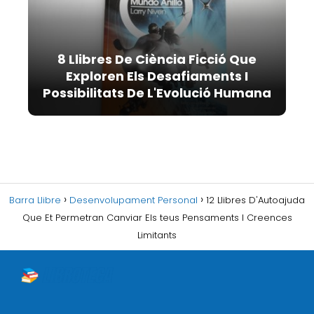
8 Llibres De Ciència Ficció Que
Exploren Els Desafiaments I
Possibilitats De L'Evolució Humana
Barra Llibre
Desenvolupament Personal
12 Llibres D'Autoajuda
Que Et Permetran Canviar Els teus Pensaments I Creences
Limitants