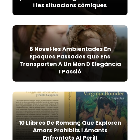
i les situacions còmiques
8 Novel·les Ambientades En
Èpoques Passades Que Ens
Transporten A Un Món D'Elegància
I Passió
10 Llibres De Romanç Que Exploren
Amors Prohibits I Amants
Enfrontats Al Perill