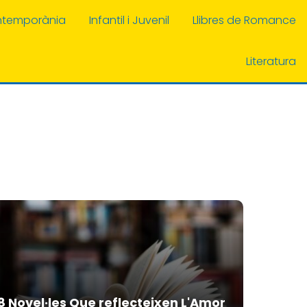
ontemporània
Infantil i Juvenil
Llibres de Romance
Literatura
8 Novel·les Que reflecteixen L'Amor