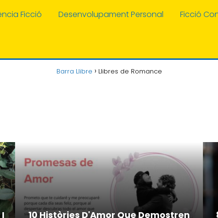
ència Ficció
Desenvolupament Personal
Ficció C
Barra Llibre
Llibres de Romance
I
10 Històries D'Amor Que Demostren