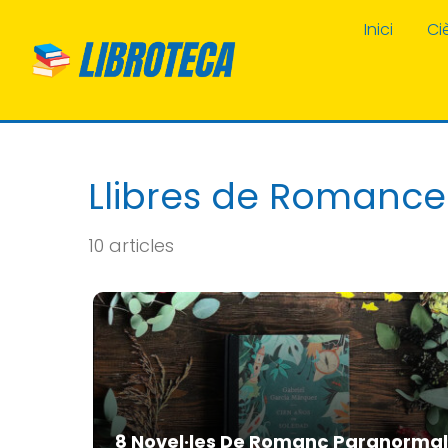
Inici
Ci
Llibres de Romance
10 articles
8 Novel·les De Romanç Paranormal 