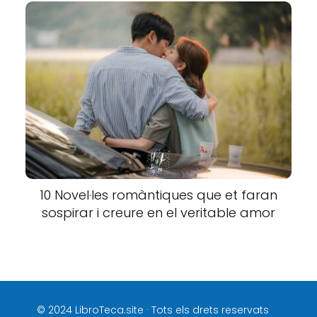
10 Novel·les romàntiques que et faran
sospirar i creure en el veritable amor
© 2024 LibroTeca.site · Tots els drets reservats