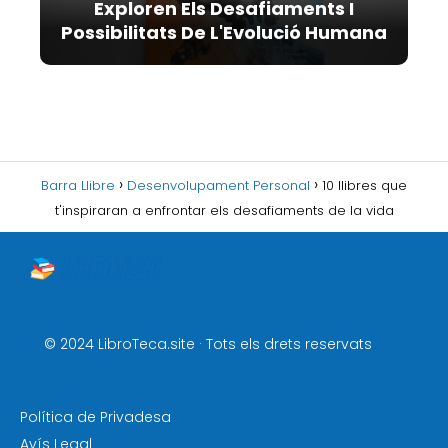
Exploren Els Desafiaments I
Possibilitats De L'Evolució Humana
Barra Llibre
Desenvolupament Personal
10 llibres que
t'inspiraran a enfrontar els desafiaments de la vida
© 2024 LibroTeca.site · Tots els drets reservats
Política de Privadesa
Avís Legal