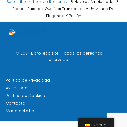
Barra Llibre
Libros de Romance
8 Novelas Ambientadas En
Épocas Pasadas Que Nos Transportan A Un Mundo De
Elegancia Y Pasión
© 2024 LibroTeca.site · Todos los derechos
reservados
Política de Privacidad
Aviso Legal
Política de Cookies
Contacto
Mapa del sitio
Español