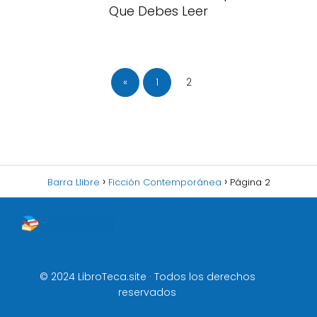
Que Debes Leer
«
1
2
Barra Llibre
Ficción Contemporánea
Página 2
© 2024 LibroTeca.site · Todos los derechos
reservados